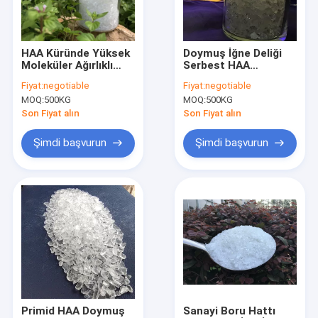
Fabrika turu
Kalite kontrol
HAA Küründe Yüksek
Doymuş İğne Deliği
Moleküler Ağırlıklı
Serbest HAA
Bizimle iletişime geçin
Karboksil Epoksi
Polyester Düşük
Fiyat:
negotiable
Fiyat:
negotiable
Reçine Toz Boya
Kürlenme Sıcaklığı
MOQ:
500KG
MOQ:
500KG
Bir teklif isteği
Son Fiyat alın
Son Fiyat alın
Şimdi başvurun
Şimdi başvurun
Doymuş Polyester Reçineler
Toz Boya Reçineleri
Polyester Epoksi Reçine
TGIC Polyester Reçine
HAA Polyester
Primid HAA Doymuş
Sanayi Boru Hattı