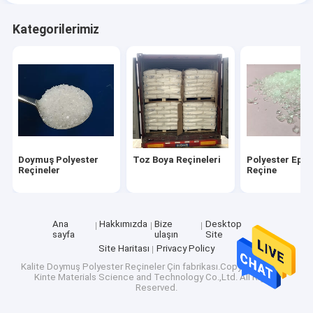
Kategorilerimiz
Doymuş Polyester
Toz Boya Reçineleri
Polyester Epok
Reçineler
Reçine
Ana
Hakkımızda
Bize
Desktop
sayfa
ulaşın
Site
Site Haritası
Privacy Policy
Kalite
Doymuş Polyester Reçineler
Çin fabrikası.Copyright © 2026
Kinte Materials Science and Technology Co.,Ltd. All Rights
Reserved.