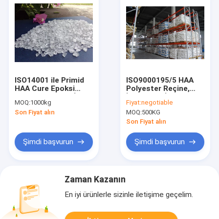
ISO14001 ile Primid
ISO9000195/5 HAA
HAA Cure Epoksi
Polyester Reçine,
Polyester Hibrit İyi
İğne Deliği İçermez
MOQ:
1000kg
Fiyat:
negotiable
Depolama Kararlılığı
Toz boya için
Son Fiyat alın
MOQ:
500KG
Fonksiyonel
Son Fiyat alın
Şimdi başvurun
Şimdi başvurun
Zaman Kazanın
En iyi ürünlerle sizinle iletişime geçelim.