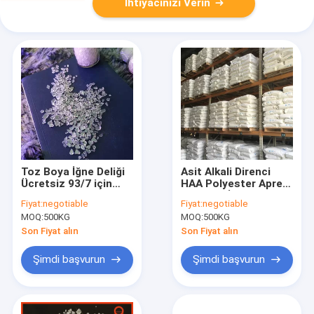
İhtiyacınızı Verin
Toz Boya İğne Deliği
Asit Alkali Direnci
Ücretsiz 93/7 için
HAA Polyester Apre
HAA Epoksi Polyester
Reçinesi İyi Hava
Fiyat:
negotiable
Fiyat:
negotiable
Reçine
Koşullarına
MOQ:
500KG
MOQ:
500KG
Dayanıklılık
Son Fiyat alın
Son Fiyat alın
Şimdi başvurun
Şimdi başvurun