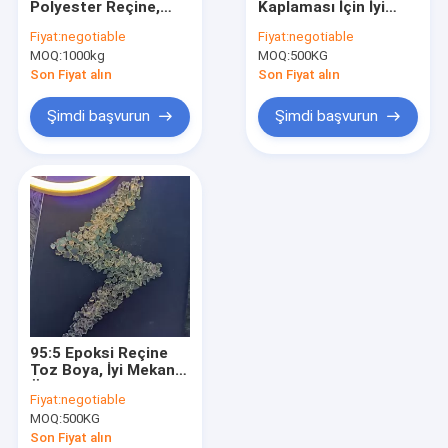
Polyester Reçine,
Kaplaması İçin İyi
Karışımlı Polyester Reçine
Epoksi Reçine Toz
Akışkanlık HAA
Fiyat:
negotiable
Fiyat:
negotiable
Boya Qualicoat Sınıf
Polyester
MOQ:
izosiyanat reçinesi
1000kg
MOQ:
500KG
2
Son Fiyat alın
Son Fiyat alın
Termoset Toz Boya
Şimdi başvurun
Şimdi başvurun
Epoksi Reçine Toz Boya
MDF Toz Boyalar
Tekerlek Toz Boya
Toz Boya Hammaddesi
Su Bazlı Epoksi Boya
95:5 Epoksi Reçine
Poliester kalıplama bileşiği
Toz Boya, İyi Mekanik
Özellikli Polyester
Fiyat:
negotiable
Reçine 25kg
MOQ:
500KG
Son Fiyat alın