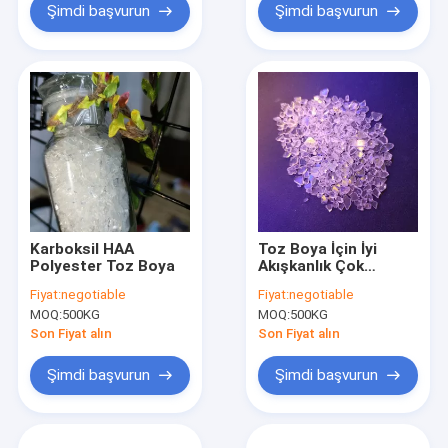
Şimdi başvurun
Şimdi başvurun
Karboksil HAA
Toz Boya İçin İyi
Polyester Toz Boya
Akışkanlık Çok
Fonksiyonlu HAA
Fiyat:
negotiable
Fiyat:
negotiable
Polyester
MOQ:
500KG
MOQ:
500KG
Son Fiyat alın
Son Fiyat alın
Şimdi başvurun
Şimdi başvurun