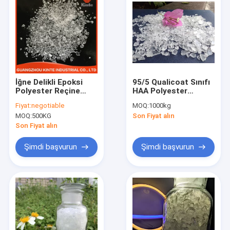
İğne Delikli Epoksi
95/5 Qualicoat Sınıfı
Polyester Reçine
HAA Polyester
HAA Kürleme
Reçine ısıyla
Fiyat:
negotiable
MOQ:
1000kg
Mükemmel Mekanik
sertleşen Dış Mekan
MOQ:
500KG
Son Fiyat alın
Özellik
Dayanıklı
Son Fiyat alın
Şimdi başvurun
Şimdi başvurun
Ev
Ürün:% s
Hakkımızda