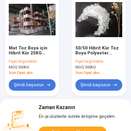
Mat Toz Boya için
50/50 Hibrit Kür Toz
Hibrit Kür 25KG
Boya Polyester
Şeffaf Polyester
Reçineler, Polyester
Fiyat:
negotiable
Fiyat:
negotiable
Reçine 60/40
Reçine Isı Direnci
MOQ:
500KG
MOQ:
500KG
Hızlı Kürlenme
Son Fiyat alın
Son Fiyat alın
Şimdi başvurun
Şimdi başvurun
Zaman Kazanın
En iyi ürünlerle sizinle iletişime geçelim.