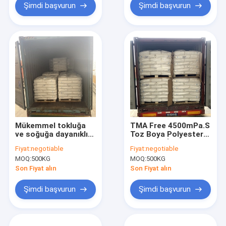
Şimdi başvurun
Şimdi başvurun
Mükemmel tokluğa
TMA Free 4500mPa.S
ve soğuğa dayanıklı
Toz Boya Polyester
Qualicoat Karışımlı
Reçineler İyi Akış Hızlı
Fiyat:
negotiable
Fiyat:
negotiable
Polyester Reçine
Kürlenme
MOQ:
500KG
MOQ:
500KG
Son Fiyat alın
Son Fiyat alın
Şimdi başvurun
Şimdi başvurun