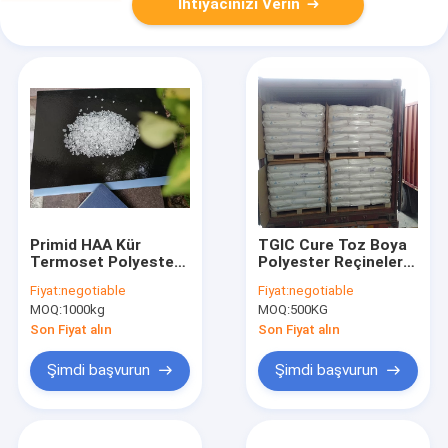
İhtiyacınızı Verin
Primid HAA Kür
TGIC Cure Toz Boya
Termoset Polyester
Polyester Reçineler
Reçine 25kg
Yüksek Parlaklık
Fiyat:
negotiable
Fiyat:
negotiable
Qualicoat Sınıfı
Depolama Kararlılığı
MOQ:
1000kg
MOQ:
500KG
Sararma Önleyici
Yüksek TG
Son Fiyat alın
Son Fiyat alın
Şimdi başvurun
Şimdi başvurun