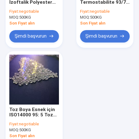
İzoftalik Polyester
Termostabilite 93/7
Karışımlı Polyester Reçine
Reçine, Mat Toz Boya
Toz Boya Reçineleri
Fiyat:
negotiable
Fiyat:
negotiable
İçin Polyester Epoksi
Kimyasal Direnç
MOQ:
izosiyanat reçinesi
500KG
MOQ:
500KG
Reçine
Son Fiyat alın
Son Fiyat alın
Termoset Toz Boya
Şimdi başvurun
Şimdi başvurun
Epoksi Reçine Toz Boya
MDF Toz Boyalar
Tekerlek Toz Boya
Toz Boya Hammaddesi
Su Bazlı Epoksi Boya
Toz Boya Esnek için
Poliester kalıplama bileşiği
ISO14000 95: 5 Toz
Epoksi Polyester
Fiyat:
negotiable
Reçine
MOQ:
500KG
Son Fiyat alın