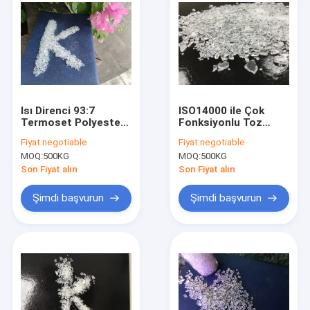
Isı Direnci 93:7
ISO14000 ile Çok
Termoset Polyester
Fonksiyonlu Toz
Reçine Kum Dokusu
Boya polyester
Fiyat:
negotiable
Fiyat:
negotiable
Hızlı Kür
Reçineler Pürüzsüz
MOQ:
500KG
MOQ:
500KG
Akış
Son Fiyat alın
Son Fiyat alın
Şimdi başvurun
Şimdi başvurun
Ev
Ürün:% s
Hakkımızda