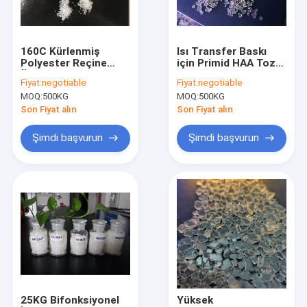
Fabrika turu
Kalite kontrol
160C Kürlenmiş
Isı Transfer Baskı
Polyester Reçine
için Primid HAA Toz
Bizimle iletişime geçin
Ürünleri HAA
Boya Polyester
Fiyat:
negotiable
Fiyat:
negotiable
Mükemmel Tesviye
Reçineler 94/6
MOQ:
500KG
MOQ:
500KG
İyi Akış
Bir teklif isteği
Son Fiyat alın
Son Fiyat alın
Şimdi başvurun
Şimdi başvurun
Doymuş Polyester Reçineler
Toz Boya Reçineleri
Polyester Epoksi Reçine
TGIC Polyester Reçine
HAA Polyester
25KG Bifonksiyonel
Yüksek