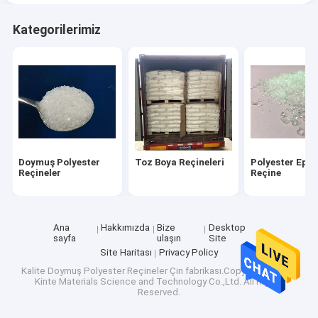
Kategorilerimiz
Doymuş Polyester
Toz Boya Reçineleri
Polyester Epok
Reçineler
Reçine
Ana
Hakkımızda
Bize
Desktop
sayfa
ulaşın
Site
Site Haritası
Privacy Policy
Kalite
Doymuş Polyester Reçineler
Çin fabrikası.Copyright © 2026
Kinte Materials Science and Technology Co.,Ltd. All Rights
Reserved.